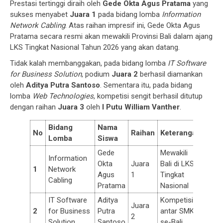
Prestasi tertinggi diraih oleh
Gede Okta Agus Pratama
yang
sukses menyabet
Juara 1
pada bidang lomba
Information
Network Cabling
. Atas raihan impresif ini, Gede Okta Agus
Pratama secara resmi akan mewakili Provinsi Bali dalam ajang
LKS Tingkat Nasional Tahun 2026 yang akan datang.
Tidak kalah membanggakan, pada bidang lomba
IT Software
for Business Solution
, podium
Juara 2
berhasil diamankan
oleh
Aditya Putra Santoso
. Sementara itu, pada bidang
lomba
Web Technologies
, kompetisi sengit berhasil ditutup
dengan raihan
Juara 3
oleh
I Putu William Vanther
.
Bidang
Nama
No
Raihan
Keterangan
Lomba
Siswa
Gede
Mewakili
Information
Okta
Juara
Bali di LKS
1
Network
Agus
1
Tingkat
Cabling
Pratama
Nasional
IT Software
Aditya
Kompetisi
Juara
2
for Business
Putra
antar SMK
2
Solution
Santoso
se-Bali