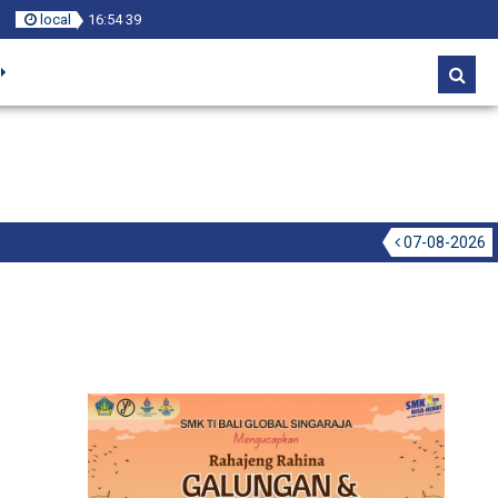
local
16
:
54
40
07-08-2026