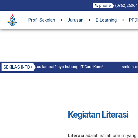
phone
(0362)25364
Profil Sekolah
Jurusan
E-Learning
PPDB
k atau lambat? ayo hubungi IT Care Kami!
smktistore.com Jual Prog
SEKILAS INFO
Kegiatan Literasi
Literasi
adalah istilah umum yan