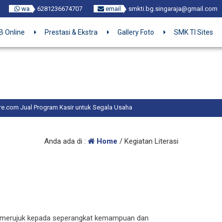
wa
6281236674707
email
smkti.bg.singaraja@gmail.com
 Online
Prestasi & Ekstra
Gallery Foto
SMK TI Sites
ram Kasir untuk Segala Usaha
Anda ada di :
Home
/
Kegiatan Literasi
g merujuk kepada seperangkat kemampuan dan