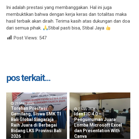
Ini adalah prestasi yang membanggakan. Hal ini juga
membuktikan bahwa dengan kerja keras dan totalitas maka
hasil terbaik akan diraih. Terima kasih atas dukungan dan doa
dari semua pihak.
Stibal pasti bisa, Stibal Jaya
Post Views:
547
pos terkait...
29 May 2026
Torehan Prestasi
7 May 2026
Gemilang, Siswa SMK TI
IdenTIC 4.0 –
Bali Global Singaraja
Pengumuman Juara
Raih Juara di Berbagai
Lomba Microsoft Excel
Bidang LKS Provinsi Bali
dan Presentation With
2026
Canva