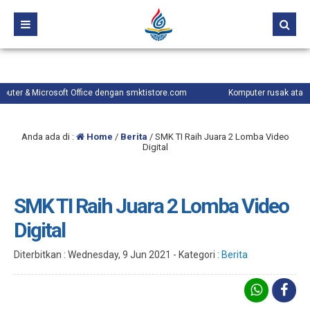
oft Office dengan smktistore.com
Komputer rusak atau lambat? ayo hub
Anda ada di :
Home
/
Berita
/
SMK TI Raih Juara 2 Lomba Video
Digital
SMK TI Raih Juara 2 Lomba Video
Digital
Diterbitkan :
Wednesday, 9 Jun 2021
-
Kategori :
Berita