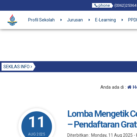
phone
(0362)25364
Profil Sekolah
Jurusan
E-Learning
PPDB
SEKILAS INFO
Anda ada di :
H
Lomba Mengetik Cep
11
– Pendaftaran Grati
AUG 2025
Diterbitkan :
Monday, 11 Aug 2025
-