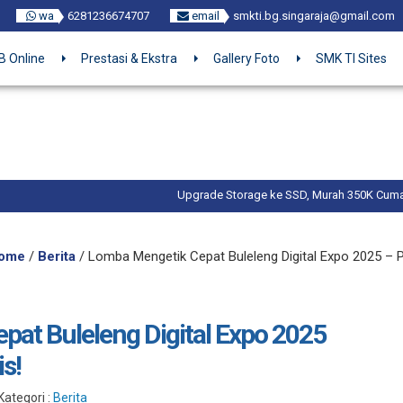
wa
6281236674707
email
smkti.bg.singaraja@gmail.com
 Online
Prestasi & Ekstra
Gallery Foto
SMK TI Sites
Upgrade Storage ke SSD, Murah 350K Cuma di IT Care SM
Buat website cepat & murah di smktistore.com
ome
/
Berita
/
Lomba Mengetik Cepat Buleleng Digital Expo 2025 – P
at Buleleng Digital Expo 2025
s!
Kategori :
Berita