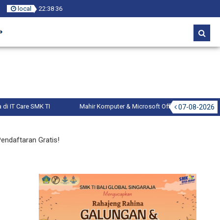
local
22
:
38
36
K TI
Mahir Komputer & Microsoft Office dengan smktistore.com
07-08-2026
endaftaran Gratis!