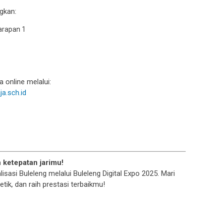
gkan:
Harapan 1
 online melalui:
ja.sch.id
 ketepatan jarimu!
lisasi Buleleng melalui Buleleng Digital Expo 2025. Mari
ik, dan raih prestasi terbaikmu!