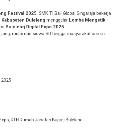
eng Festival 2025
, SMK TI Bali Global Singaraja bekerja
i Kabupaten Buleleng
menggelar
Lomba Mengetik
ari
Buleleng Digital Expo 2025
.
jenjang, mulai dari siswa SD hingga masyarakat umum,
s 2025
al Expo, RTH Rumah Jabatan Bupati Buleleng