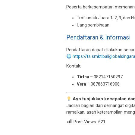
Peserta berkesempatan memenan
Trofi untuk Juara 1, 2, 3, dan 
Uang pembinaan
Pendaftaran & Informasi
Pendaftaran dapat dilakukan secara
https://ts.smktibaliglobalsingara
Kontak:
Tirtha
– 082147150297
Vera
– 087863716908
Ayo tunjukkan kecepatan dan
Jadilah bagian dari semangat digita
ramaikan, asah keterampilan menget
Post Views:
621