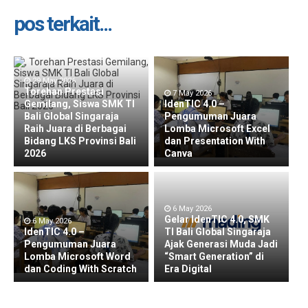
pos terkait...
29 May 2026
Torehan Prestasi
7 May 2026
Gemilang, Siswa SMK TI
IdenTIC 4.0 –
Bali Global Singaraja
Pengumuman Juara
Raih Juara di Berbagai
Lomba Microsoft Excel
Bidang LKS Provinsi Bali
dan Presentation With
2026
Canva
6 May 2026
Gelar IdenTIC 4.0, SMK
6 May 2026
IdenTIC 4.0 –
TI Bali Global Singaraja
Pengumuman Juara
Ajak Generasi Muda Jadi
Lomba Microsoft Word
“Smart Generation” di
dan Coding With Scratch
Era Digital