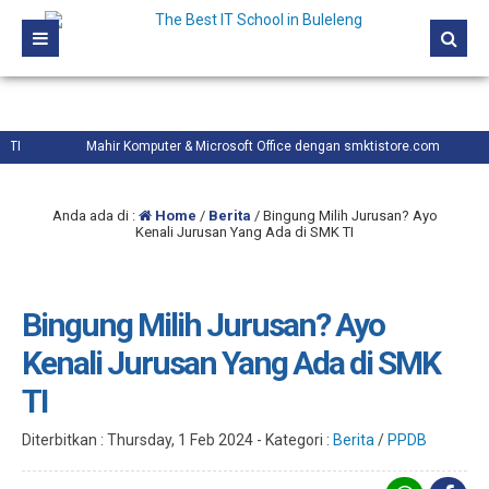
Mahir Komputer & Microsoft Office dengan smktistore.com
Komp
Anda ada di :
Home
/
Berita
/
Bingung Milih Jurusan? Ayo
Kenali Jurusan Yang Ada di SMK TI
Bingung Milih Jurusan? Ayo
Kenali Jurusan Yang Ada di SMK
TI
Diterbitkan :
Thursday, 1 Feb 2024
-
Kategori :
Berita
/
PPDB