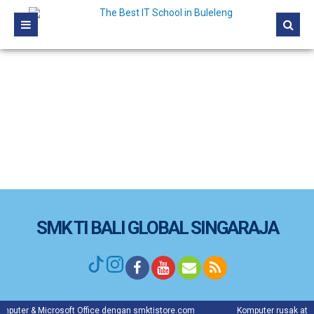
SMK TI BALI GLOBAL SINGARAJA
oft Office dengan smktistore.com
Komputer rusak atau lambat? ayo hu