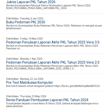
Juknis Laporan PKL Tahun 2026
Berikut disampaikan Petunjuk Teknis Pembuatan Laporan PKL Tahun 2026.
BUKU_PEDOMAN_PENULISAN_LAPORAN PKL_2026
Diterbitkan :
Tuesday, 6 Jan 2026
Buku Pedoman PKL 2026
Berikut ini disampaikan Buku Pedoman PKL Tahun 2026. Pedoman ini menjadi acuan
pelaksanaan...
Diterbitkan :
Friday, 16 May 2025
Pedoman Penulisan Laporan Akhir PKL Tahun 2025 Versi 3.0
Berikut ini disampaikan Buku Pedoman Penulisan Laporan Akhir PKL Tahun 2025.
Panduan ini...
Diterbitkan :
Monday, 7 Apr 2025
Pedoman Penulisan Laporan Akhir PKL Tahun 2025 Versi 2.0
Berikut ini disampaikan Buku Pedoman Penulisan Laporan Akhir PKL Tahun 2025.
BUKU_PEDOMAN_PENULISAN_LAPORAN_2025_VERSI 2.0...
Diterbitkan :
Monday, 22 Jul 2024
Pre Test Matrikulasi Komputer
Klik link di bawah untuk mengikuti pretest! https://forms.gle/dBdKdvhpMedBkT3Z6
Diterbitkan :
Thursday, 23 May 2024
Revisi Panduan Pembuatan Laporan PKL Tahun 2024
Disampaikan kepada siswa Kelas XI Tahun 2024, bahwa terdapat beberapa revisi
pada panduan...